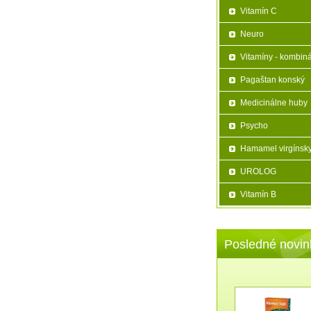
Vitamín C
Neuro
Vitamíny - kombin
Pagaštan konský
Medicinálne huby
Psycho
Hamamel virgínsk
UROLOG
Vitamín B
Posledné novin