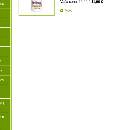
Vaša cena:
15,90 €
11,90 €
iča
Viac
y
zy
lov
y a
e a