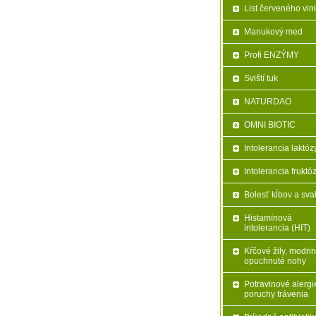
List červeného vin
Manukový med
Profi ENZÝMY
Sviští tuk
NATURDAO
OMNI BIOTIC
Intolerancia laktóz
Intolerancia fruktó
Bolesť kĺbov a sva
Histamínová
intolerancia (HIT)
Kŕčové žily, modrin
opuchnuté nohy
Potravinové alergi
poruchy trávenia