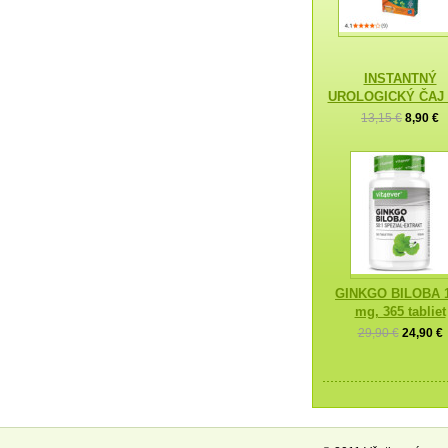
INSTANTNÝ
UROLOGICKÝ ČAJ
13,15 €
8,90 €
GINKGO BILOBA 
mg, 365 tabliet
29,90 €
24,90 €
—————