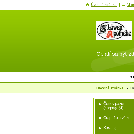
Úvodná stránka
Map
Oplatí sa byť zd
O 
Úvodná stránka
U
Čertov pazúr
(harpagofyt)
Grapefruitové zrni
Kostihoj