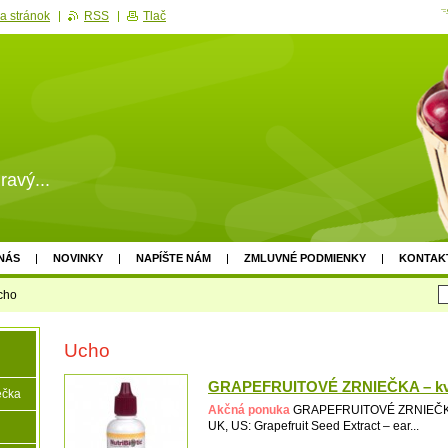
a stránok
RSS
Tlač
ravý...
NÁS
NOVINKY
NAPÍŠTE NÁM
ZMLUVNÉ PODMIENKY
KONTAK
cho
Ucho
GRAPEFRUITOVÉ ZRNIEČKA – kv
ečka
Akčná ponuka
GRAPEFRUITOVÉ ZRNIEČKA 
UK, US: Grapefruit Seed Extract – ear...