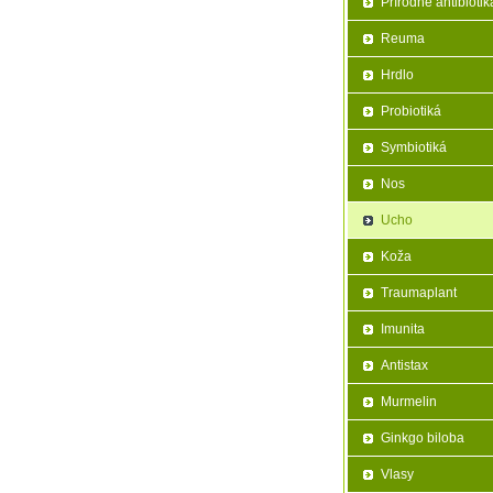
Prírodné antibiotik
Reuma
Hrdlo
Probiotiká
Symbiotiká
Nos
Ucho
Koža
Traumaplant
Imunita
Antistax
Murmelin
Ginkgo biloba
Vlasy