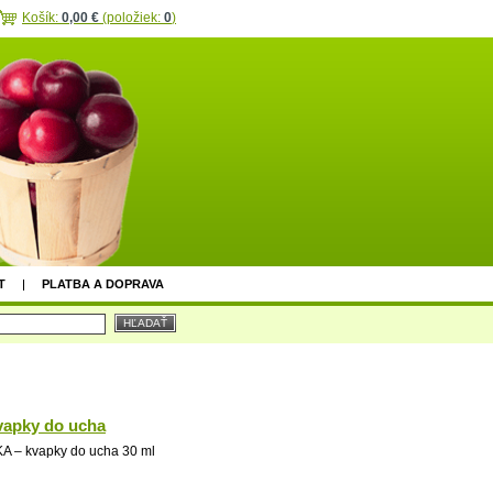
Košík:
0,00 €
(položiek:
0
)
T
PLATBA A DOPRAVA
apky do ucha
– kvapky do ucha 30 ml