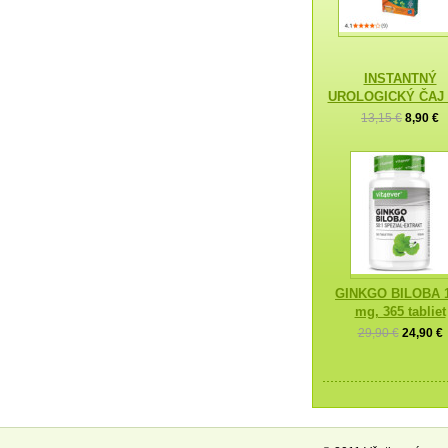
INSTANTNÝ
UROLOGICKÝ ČAJ
13,15 €
8,90 €
GINKGO BILOBA 
mg, 365 tabliet
29,90 €
24,90 €
—————