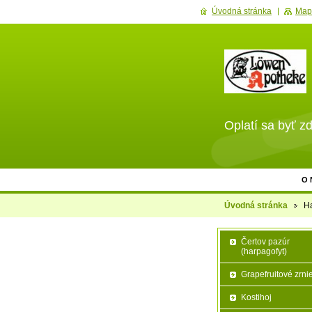
Úvodná stránka
Map
Oplatí sa byť zd
O 
Úvodná stránka
H
Čertov pazúr
(harpagofyt)
Grapefruitové zrni
Kostihoj