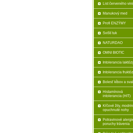
List červeného vin
Manukový med
Profi ENZÝMY
Sviští tuk
NATURDAO
OMNI BIOTIC
Intolerancia laktóz
Intolerancia fruktó
Bolesť kĺbov a sva
Histamínová
intolerancia (HIT)
Kŕčové žily, modrin
opuchnuté nohy
Potravinové alergi
poruchy trávenia