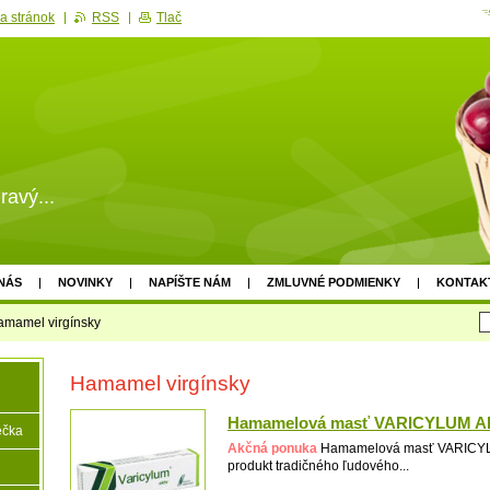
a stránok
RSS
Tlač
ravý...
NÁS
NOVINKY
NAPÍŠTE NÁM
ZMLUVNÉ PODMIENKY
KONTAK
amamel virgínsky
Hamamel virgínsky
Hamamelová masť VARICYLUM AK
ečka
Akčná ponuka
Hamamelová masť VARICYL
produkt tradičného ľudového...