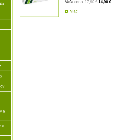
Vaša cena:
17,90 €
14,90 €
iča
Viac
y
zy
lov
y a
e a