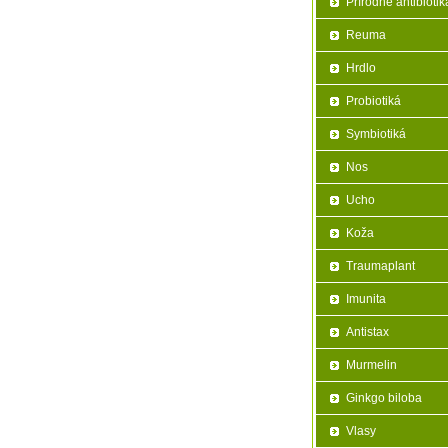
Prírodné antibiotik
Reuma
Hrdlo
Probiotiká
Symbiotiká
Nos
Ucho
Koža
Traumaplant
Imunita
Antistax
Murmelin
Ginkgo biloba
Vlasy