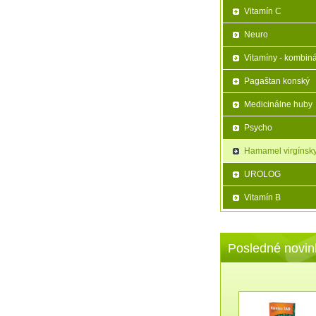
Vitamín C
Neuro
Vitamíny - kombin
Pagaštan konský
Medicinálne huby
Psycho
Hamamel virgínsk
UROLOG
Vitamín B
Posledné novin