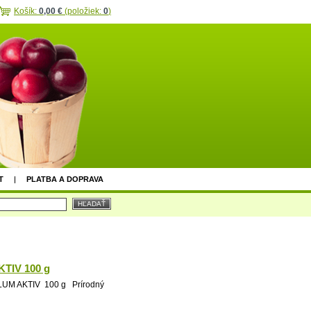
Košík:
0,00 €
(položiek:
0
)
T
PLATBA A DOPRAVA
TIV 100 g
UM AKTIV 100 g Prírodný