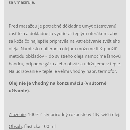
sa vmasíruje.
Pred masážou je potrebné dôkladne umyť ošetrovanú
časť tela a dôkladne ju vyutierať teplým uterákom, aby
sa koža čo najlepšie pripravila na vstrebávanie svištieho
oleja. Namiesto natierania olejom môžeme tiež použiť
metódu obkladov – do svištieho oleja namočíme ľanovú
handru, prípadne gázu alebo obväz a udržujeme v teple.
Na udržovanie v teple je veľmi vhodný napr. termofor.
Olej nie je vhodný na konzumáciu (vnútorné
užívanie).
Zloženie
: 100% čistý prírodný rozpustený žltý sviští olej.
Obsah
: fľaštička 100 ml