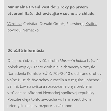
Minimálna trvanlivosť do:
2 roky po prvom
otvorení fľaše. Uchovávajte v suchu a v chlade.
Výrobca:
Christian Oswald GmbH, Ebersberg.
Krajina
pôvodu
: Nemecko
Dôležitá informácia
Olej pochádza zo svišťa druhu
Marmota bobak
L. (svišť
bobak ázijský). Tento druh nie je chránený v zmysle
Nariadenia Komisie (EÚ) č. 709/2010 o ochrane druhov
voľne žijúcich živočíchov a rastlín a o regulácii obchodu
s nimi. Lov na svišťa a spracovanie oleja prebieha
v súlade so zákonmi Nemeckej spolkovej republiky.
Použitie oleja tohto živočícha vo farmaceutickom
priemysle nie je v rozpore so zákonom.