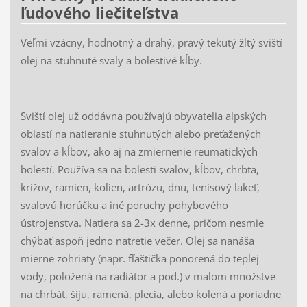
ľudového liečiteľstva
Veľmi vzácny, hodnotný a drahý, pravý tekutý žltý sviští
olej na stuhnuté svaly a bolestivé kĺby.
Sviští olej už oddávna používajú obyvatelia alpských
oblastí na natieranie stuhnutých alebo preťažených
svalov a kĺbov, ako aj na zmiernenie reumatických
bolestí. Používa sa na bolesti svalov, kĺbov, chrbta,
krížov, ramien, kolien, artrózu, dnu, tenisový lakeť,
svalovú horúčku a iné poruchy pohybového
ústrojenstva. Natiera sa 2-3x denne, pričom nesmie
chýbať aspoň jedno natretie večer. Olej sa nanáša
mierne zohriaty (napr. fľaštička ponorená do teplej
vody, položená na radiátor a pod.) v malom množstve
na chrbát, šiju, ramená, plecia, alebo kolená a poriadne