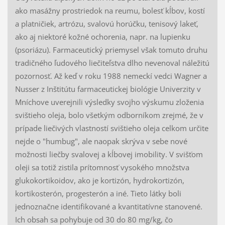
ako masážny prostriedok na reumu, bolesť kĺbov, kostí
a platničiek, artrózu, svalovú horúčku, tenisový lakeť,
ako aj niektoré kožné ochorenia, napr. na lupienku
(psoriázu). Farmaceutický priemysel však tomuto druhu
tradičného ľudového liečiteľstva dlho nevenoval náležitú
pozornosť. Až keď v roku 1988 nemeckí vedci Wagner a
Nusser z Inštitútu farmaceutickej biológie Univerzity v
Mníchove uverejnili výsledky svojho výskumu zloženia
svištieho oleja, bolo všetkým odborníkom zrejmé, že v
prípade liečivých vlastností svištieho oleja celkom určite
nejde o "humbug", ale naopak skrýva v sebe nové
možnosti liečby svalovej a kĺbovej imobility. V svišťom
oleji sa totiž zistila prítomnosť vysokého množstva
glukokortikoidov, ako je kortizón, hydrokortizón,
kortikosterón, progesterón a iné. Tieto látky boli
jednoznačne identifikované a kvantitatívne stanovené.
Ich obsah sa pohybuje od 30 do 80 mg/kg, čo