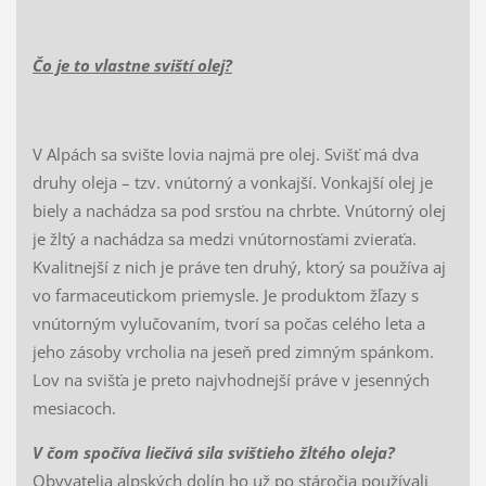
Čo je to vlastne sviští olej?
V Alpách sa svište lovia najmä pre olej. Svišť má dva
druhy oleja – tzv. vnútorný a vonkajší. Vonkajší olej je
biely a nachádza sa pod srsťou na chrbte. Vnútorný olej
je žltý a nachádza sa medzi vnútornosťami zvieraťa.
Kvalitnejší z nich je práve ten druhý, ktorý sa používa aj
vo farmaceutickom priemysle. Je produktom žľazy s
vnútorným vylučovaním, tvorí sa počas celého leta a
jeho zásoby vrcholia na jeseň pred zimným spánkom.
Lov na svišťa je preto najvhodnejší práve v jesenných
mesiacoch.
V čom spočíva liečivá sila svištieho žltého oleja?
Obyvatelia alpských dolín ho už po stáročia používali