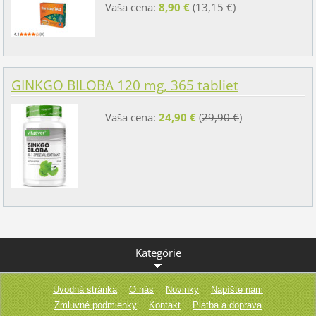
Vaša cena:
8,90 €
(
13,15 €
)
GINKGO BILOBA 120 mg, 365 tabliet
Vaša cena:
24,90 €
(
29,90 €
)
Kategórie
Úvodná stránka
O nás
Novinky
Napíšte nám
Zmluvné podmienky
Kontakt
Platba a doprava